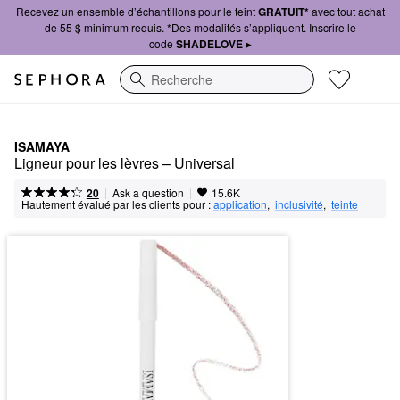
Recevez un ensemble d’échantillons pour le teint
GRATUIT*
avec tout achat
de 55 $ minimum requis. *Des modalités s’appliquent. Inscrire le
code
SHADELOVE ▸
Recherche
ISAMAYA
Ligneur pour les lèvres – Universal
|
|
Ask a question
20
15.6K
Hautement évalué par les clients pour :
application
,  
inclusivité
,  
teinte