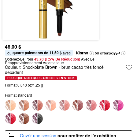
46,00 $
quatre paiements de 11,50 $
ou 
 avec
ou
Obtenez-Le Pour
43,70 $ (5% De Réduction) 
Avec Le 
Réapprovisionnement Automatique
Couleur:
Shockolate Brown
- brun cacao très foncé
décadent
PLUS QUE QUELQUES ARTICLES EN STOCK
Format 0.043 oz/1.25 g
Format standard
Ouvrir une session
pour profiter de l’expédition 