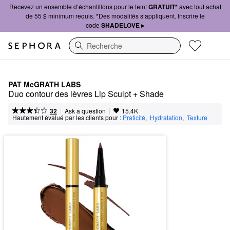
Recevez un ensemble d’échantillons pour le teint
GRATUIT*
avec tout achat
de 55 $ minimum requis. *Des modalités s’appliquent. Inscrire le
code
SHADELOVE ▸
Recherche
PAT McGRATH LABS
Duo contour des lèvres Lip Sculpt + Shade
|
|
Ask a question
32
15.4K
Hautement évalué par les clients pour :
Praticité
,  
Hydratation
,  
Texture