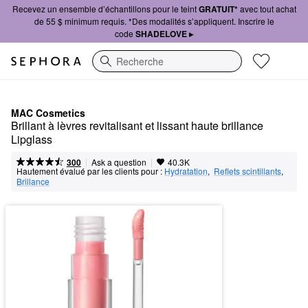
Recevez un ensemble d’échantillons pour le teint
GRATUIT*
avec tout achat
de 55 $ minimum requis. *Des modalités s’appliquent. Inscrire le
code
SHADELOVE ▸
Recherche
MAC Cosmetics
Brillant à lèvres revitalisant et lissant haute brillance 
Lipglass
|
|
Ask a question
300
40.3K
Hautement évalué par les clients pour :
Hydratation
,  
Reflets scintillants
,  
Brillance