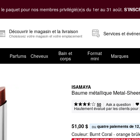
le paquet pour nos membres privilégié(e)s du 1er au 31 août.
S’INSC
Découvrir le magasin et la livraison
Services et évén
Choisissez votre magasin et votre emplacement
Bain et
Format
Parfums
Cheveux
Marques
corps
mini
ISAMAYA
Baume métallique Metal-Shee
|
|
Ask a question
50
Hautement évalué par les clients pour 
51,00 $
quatre paiements de 12
ou 
Couleur:
Burnt Coral
- orange brûlé
PLUS QUE QUELQUES ARTICLES EN STO