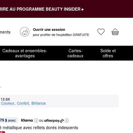
RIRE AU PROGRAMME BEAUTY INSIDER ▸
Ouvrir une session
ements
pour profiter de l’expédition GRATUITE
Cadeaux et ensembles-
Cartes-
Solde et
avantages
cadeaux
offres
r
15.6K
:
Couleur
,  
Confort
,  
Brillance
,75 $
 avec
ou
 métallique avec reflets dorés iridescents
CK