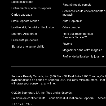
Sociétés affiliées
Paramètres du compte
Événements spéciaux Sephora
Services Beauté et événements e
Cartes-cadeaux
magasin
Sites Sephora Monde
Auto-Replenish
La diversité, l’équité et l’inclusion
Offres beauté
Sephora Accelerate
Foire aux récompenses
Rewards Bazaar™
La beauté (re)définie
Favoris
Signaler une vulnérabilité
Magasiner dans votre magasin
Profiter de la livraison le jour mê
Sephora Beauty Canada, Inc. (160 Bloor St. East Suite 1100 Toronto, ON 
own behalf and on behalf of Sephora USA, Inc. (350 Mission Street, Floo
withdraw your consent at any time.
© 2026 Sephora USA, Inc. Tous droits réservés.
Politique de confidentialité
conditions d’utilisation de Sephora
Access
1-877-737-4672