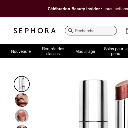
Célébration Beauty Insider :
nous mettons 
Recherche
Rentrée des
Soins pour la
Nouveauté
Maquillage
classes
peau