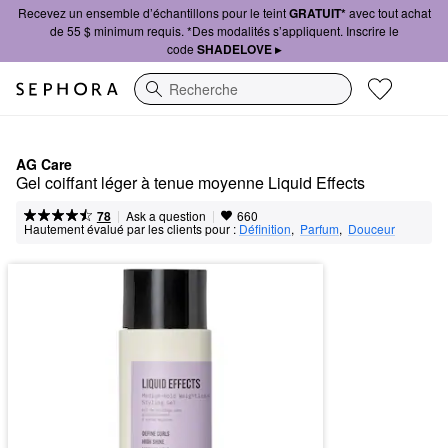
Recevez un ensemble d’échantillons pour le teint
GRATUIT*
avec tout achat
de 55 $ minimum requis. *Des modalités s’appliquent. Inscrire le
code
SHADELOVE ▸
Recherche
AG Care
Gel coiffant léger à tenue moyenne Liquid Effects
|
|
Ask a question
78
660
Hautement évalué par les clients pour :
Définition
,  
Parfum
,  
Douceur