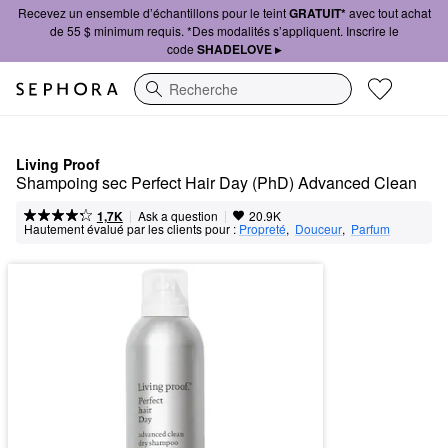
Recevez un ensemble d’échantillons pour le teint
GRATUIT*
avec tout achat
de 55 $ minimum requis. *Des modalités s’appliquent. Inscrire le
code
SHADELOVE ▸
Recherche
Living Proof
Shampoing sec Perfect Hair Day (PhD) Advanced Clean
|
|
Ask a question
1,7K
20.9K
Hautement évalué par les clients pour :
Propreté
,  
Douceur
,  
Parfum