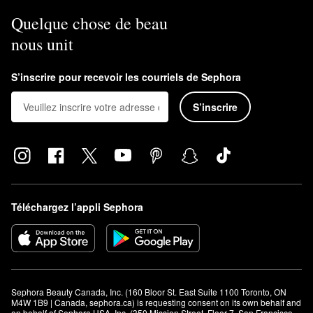
Quelque chose de beau
nous unit
S’inscrire pour recevoir les courriels de Sephora
S’inscrire
Téléchargez l’appli Sephora
Sephora Beauty Canada, Inc. (160 Bloor St. East Suite 1100 Toronto, ON 
M4W 1B9 | Canada, sephora.ca) is requesting consent on its own behalf and 
on behalf of Sephora USA, Inc. (350 Mission Street, Floor 7, San Francisco, 