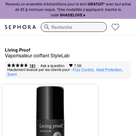
Recevez un ensemble d’échantillons pour le teint
GRATUIT*
avec tout achat
de 55 $ minimum requis. *Des modalités s’appliquent. Inscrire le
code
SHADELOVE ▸
Recherche
Living Proof
Vaporisateur coiffant StyleLab
|
|
Ask a question
181
7.5K
Hautement évalué par les clients pour :
Frizz Control
,  
Heat Protection
,  
Scent