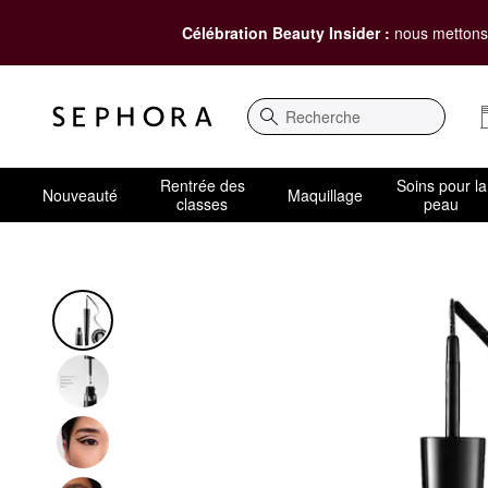
Célébration Beauty Insider :
nous mettons 
Recherche
Rentrée des
Soins pour la
Nouveauté
Maquillage
classes
peau