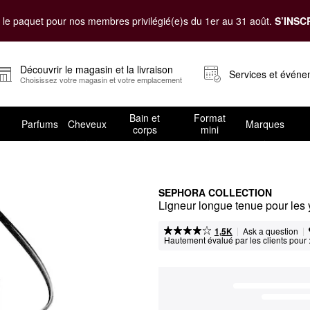
le paquet pour nos membres privilégié(e)s du 1er au 31 août.
S’INSC
Découvrir le magasin et la livraison
Services et évén
Choisissez votre magasin et votre emplacement
Bain et
Format
Parfums
Cheveux
Marques
corps
mini
SEPHORA COLLECTION
Ligneur longue tenue pour les
|
|
Ask a question
1,5K
Hautement évalué par les clients pour 