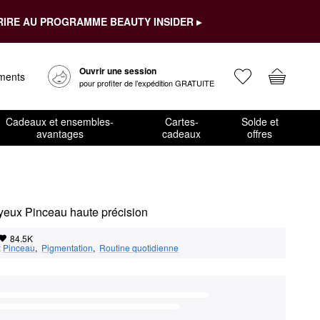
RIRE AU PROGRAMME BEAUTY INSIDER ▸
Ouvrir une session
ements
pour profiter de l’expédition GRATUITE
Cadeaux et ensembles-
Cartes-
Solde et
avantages
cadeaux
offres
 yeux Pinceau haute précision
84.5K
:
Pinceau
,  
Pigmentation
,  
Routine quotidienne