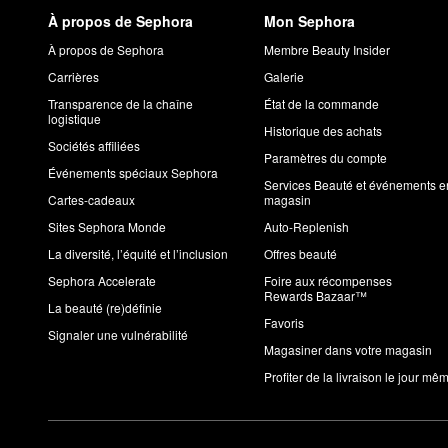
À propos de Sephora
Mon Sephora
À propos de Sephora
Membre Beauty Insider
Carrières
Galerie
Transparence de la chaîne
État de la commande
logistique
Historique des achats
Sociétés affiliées
Paramètres du compte
Événements spéciaux Sephora
Services Beauté et événements e
Cartes-cadeaux
magasin
Sites Sephora Monde
Auto-Replenish
La diversité, l’équité et l’inclusion
Offres beauté
Sephora Accelerate
Foire aux récompenses
Rewards Bazaar™
La beauté (re)définie
Favoris
Signaler une vulnérabilité
Magasiner dans votre magasin
Profiter de la livraison le jour mê