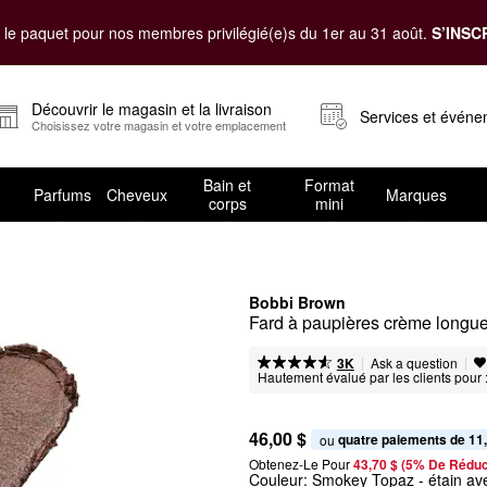
le paquet pour nos membres privilégié(e)s du 1er au 31 août.
S’INSC
Découvrir le magasin et la livraison
Services et évén
Choisissez votre magasin et votre emplacement
Bain et
Format
Parfums
Cheveux
Marques
corps
mini
Bobbi Brown
Fard à paupières crème longue
|
|
Ask a question
3K
Hautement évalué par les clients pour 
46,00 $
quatre paiements de 11
ou 
Obtenez-Le Pour
43,70 $ (5% De Réduc
Couleur:
Smokey Topaz
- étain av