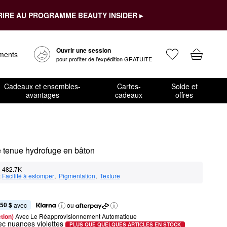
RIRE AU PROGRAMME BEAUTY INSIDER ▸
Ouvrir une session
ements
pour profiter de l’expédition GRATUITE
Cadeaux et ensembles-
Cartes-
Solde et
avantages
cadeaux
offres
 tenue hydrofuge en bâton
482.7K
:
Facilité à estomper
,  
Pigmentation
,  
Texture
,50 $
 avec
ou
tion) 
Avec Le Réapprovisionnement Automatique
ec nuances violettes
PLUS QUE QUELQUES ARTICLES EN STOCK