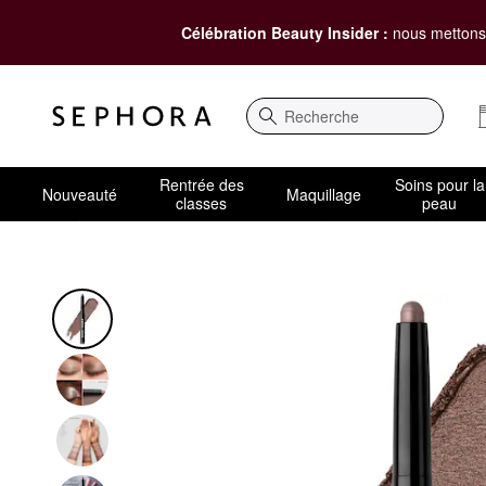
Célébration Beauty Insider :
nous mettons 
Recherche
Rentrée des
Soins pour la
Nouveauté
Maquillage
classes
peau