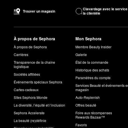
Clavardage avec le service
Trouver un magasin
la clientèle
À propos de Sephora
Mon Sephora
À propos de Sephora
Membre Beauty Insider
Carrières
Galerie
Transparence de la chaîne
État de la commande
logistique
Historique des achats
Sociétés affiliées
Paramètres du compte
Événements spéciaux Sephora
Services Beauté et événements e
Cartes-cadeaux
magasin
Sites Sephora Monde
Auto-Replenish
La diversité, l’équité et l’inclusion
Offres beauté
Sephora Accelerate
Foire aux récompenses
Rewards Bazaar™
La beauté (re)définie
Favoris