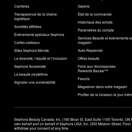
Carrières
Galerie
Transparence de la chaîne
État de la commande
logistique
Historique des achats
Sociétés affiliées
Paramètres du compte
Événements spéciaux Sephora
Services Beauté et événements e
Cartes-cadeaux
magasin
Sites Sephora Monde
Auto-Replenish
La diversité, l’équité et l’inclusion
Offres beauté
Sephora Accelerate
Foire aux récompenses
Rewards Bazaar™
La beauté (re)définie
Favoris
Signaler une vulnérabilité
Magasiner dans votre magasin
Profiter de la livraison le jour mê
Sephora Beauty Canada, Inc. (160 Bloor St. East Suite 1100 Toronto, ON 
own behalf and on behalf of Sephora USA, Inc. (350 Mission Street, Floo
withdraw your consent at any time.