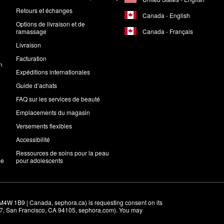
Retours et échanges
Canada - English
Options de livraison et de
Canada - Français
ramassage
Livraison
Facturation
n
Expéditions internationales
Guide d’achats
FAQ sur les services de beauté
Emplacements du magasin
Versements flexibles
Accessibilité
Ressources de soins pour la peau
me
pour adolescents
M4W 1B9 | Canada, sephora.ca) is requesting consent on its 
r 7, San Francisco, CA 94105, sephora.com). You may 