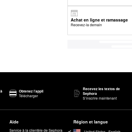
Achat en ligne et ramassage
Recevez-la demain
Recevez les textos de
 à
Obtenez l’appli
Sephora
Télécharger
S’inscrire maintenant
Aide
Région et langue
Service à la clientèle de Sephora
United States - English