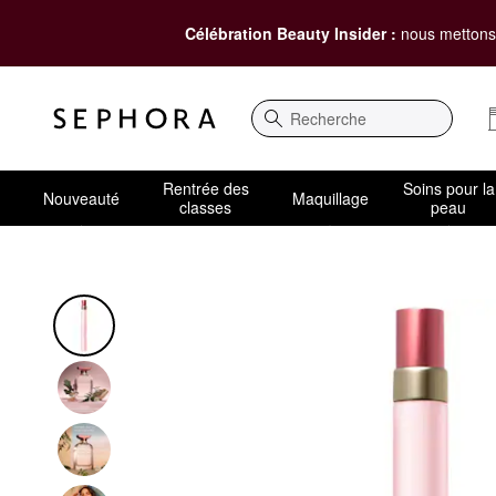
Célébration Beauty Insider :
nous mettons 
Recherche
Rentrée des
Soins pour la
Nouveauté
Maquillage
classes
peau