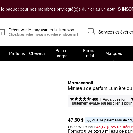
le paquet pour nos membres privilégié(e)s du 1er au 31 août.
S’INSC
Découvrir le magasin et la livraison
Services et évén
Choisissez votre magasin et votre emplacement
Bain et
Format
Parfums
Cheveux
Marques
corps
mini
Moroccanoil
Minieau de parfum Lumière du
|
|
Ask a question
466
Hautement évalué par les clients pour 
47,50 $
quatre paiements de 11
ou 
Obtenez-Le Pour
45,12 $ (5% De Réduc
Format:
0.34 oz/10 ml eau de par