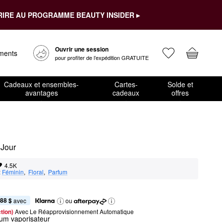
RIRE AU PROGRAMME BEAUTY INSIDER ▸
Ouvrir une session
ements
pour profiter de l’expédition GRATUITE
Cadeaux et ensembles-
Cartes-
Solde et
avantages
cadeaux
offres
 Jour
4.5K
:
Féminin
,  
Floral
,  
Parfum
,88 $
 avec
ou
tion) 
Avec Le Réapprovisionnement Automatique
fum vaporisateur