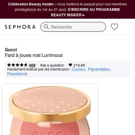
Célébration Beauty Insider :
nous mettons le paquet pour nos membres
privilégié(e)s du 1er au 31 août.
S’INSCRIRE AU PROGRAMME
BEAUTY INSIDER ▸
Recherche
Gucci
Fard à joues mat Luminous
|
|
Ask a question
809
216.6K
Hautement évalué par les clients pour :
Couleur
,  
Pigmentation
,  
Polyvalence