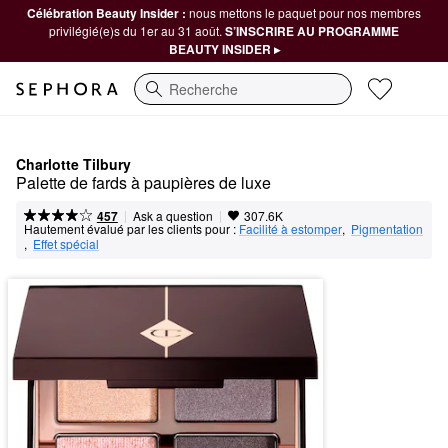
Célébration Beauty Insider :
nous mettons le paquet pour nos membres
privilégié(e)s du 1er au 31 août.
S’INSCRIRE AU PROGRAMME
BEAUTY INSIDER ▸
Recherche
Charlotte Tilbury
Palette de fards à paupières de luxe
|
|
Ask a question
457
307.6K
Hautement évalué par les clients pour :
Facilité à estomper
,  
Pigmentation
,  
Effet spécial