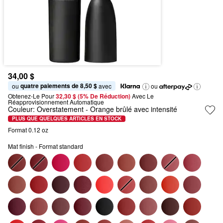
34,00 $
quatre paiements de 8,50 $
ou 
 avec
ou
Obtenez-Le Pour
32,30 $ (5% De Réduction) 
Avec Le 
Réapprovisionnement Automatique
Couleur:
Overstatement
- Orange brûlé avec intensité
PLUS QUE QUELQUES ARTICLES EN STOCK
Format 0.12 oz
Mat finish - Format standard