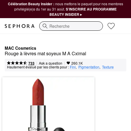
Célébration Beauty Insider :
nous mettons le paquet pour nos membres
privilégié(e)s du 1er au 31 août.
S’INSCRIRE AU PROGRAMME
BEAUTY INSIDER ▸
Recherche
MAC Cosmetics
Rouge à lèvres mat soyeux M A Cximal
|
|
Ask a question
733
260.1K
Hautement évalué par les clients pour :
Fini
,  
Pigmentation
,  
Texture