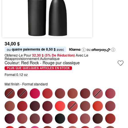
34,00 $
quatre paiements de 8,50 $
ou 
 avec
ou
Obtenez-Le Pour
32,30 $ (5% De Réduction) 
Avec Le 
Réapprovisionnement Automatique
Couleur:
Red Rock
- Rouge pur classique
PLUS QUE QUELQUES ARTICLES EN STOCK
Format 0.12 oz
Mat finish - Format standard