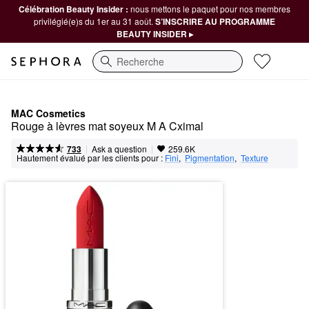
Célébration Beauty Insider :
nous mettons le paquet pour nos membres
privilégié(e)s du 1er au 31 août.
S’INSCRIRE AU PROGRAMME
BEAUTY INSIDER ▸
Recherche
MAC Cosmetics
Rouge à lèvres mat soyeux M A Cximal
|
|
Ask a question
733
259.6K
Hautement évalué par les clients pour :
Fini
,  
Pigmentation
,  
Texture