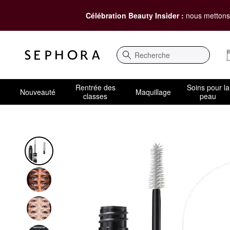
Célébration Beauty Insider :
nous mettons 
Recherche
Rentrée des
Soins pour la
Nouveauté
Maquillage
classes
peau