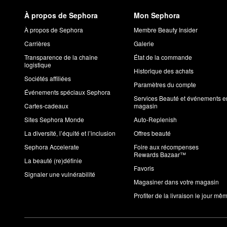
À propos de Sephora
Mon Sephora
À propos de Sephora
Membre Beauty Insider
Carrières
Galerie
Transparence de la chaîne
État de la commande
logistique
Historique des achats
Sociétés affiliées
Paramètres du compte
Événements spéciaux Sephora
Services Beauté et événements e
Cartes-cadeaux
magasin
Sites Sephora Monde
Auto-Replenish
La diversité, l’équité et l’inclusion
Offres beauté
Sephora Accelerate
Foire aux récompenses
Rewards Bazaar™
La beauté (re)définie
Favoris
Signaler une vulnérabilité
Magasiner dans votre magasin
Profiter de la livraison le jour mê