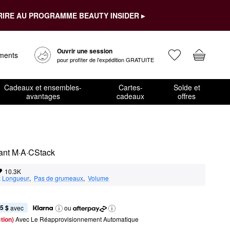
RIRE AU PROGRAMME BEAUTY INSIDER ▸
Ouvrir une session
ements
pour profiter de l’expédition GRATUITE
Cadeaux et ensembles-
Cartes-
Solde et
avantages
cadeaux
offres
eant M·A·CStack
10.3K
:
Longueur
,  
Pas de grumeaux
,  
Volume
5 $
 avec
ou
tion) 
Avec Le Réapprovisionnement Automatique