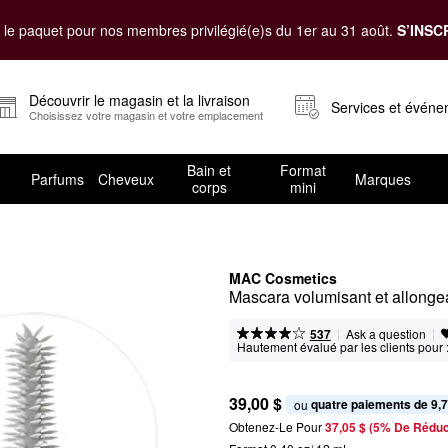
le paquet pour nos membres privilégié(e)s du 1er au 31 août.
S’INSC
Découvrir le magasin et la livraison
Services et évén
Choisissez votre magasin et votre emplacement
Bain et
Format
Parfums
Cheveux
Marques
corps
mini
MAC Cosmetics
Mascara volumisant et allong
|
|
Ask a question
537
Hautement évalué par les clients pour 
39,00 $
quatre paiements de 9,7
ou 
Obtenez-Le Pour
37,05 $ (5% De Réduc