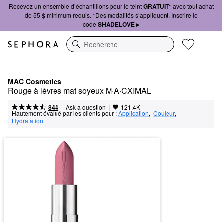
Recevez un ensemble d’échantillons pour le teint
GRATUIT*
avec tout achat
de 55 $ minimum requis. *Des modalités s’appliquent. Inscrire le
code
SHADELOVE ▸
Recherche
MAC Cosmetics
Rouge à lèvres mat soyeux M·A·CXIMAL
|
|
Ask a question
844
121.4K
Hautement évalué par les clients pour :
Application
,  
Couleur
,  
Hydratation