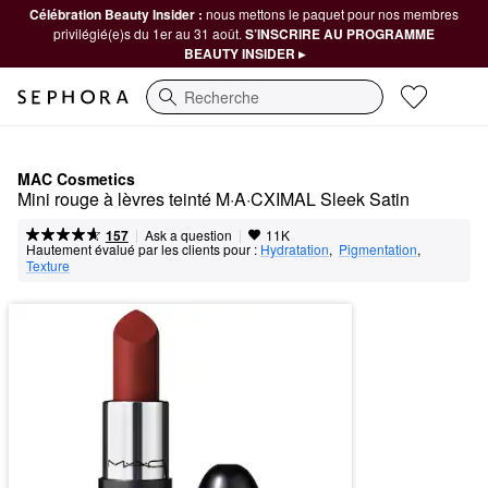
Célébration Beauty Insider :
nous mettons le paquet pour nos membres
privilégié(e)s du 1er au 31 août.
S’INSCRIRE AU PROGRAMME
BEAUTY INSIDER ▸
Recherche
MAC Cosmetics
Mini rouge à lèvres teinté M·A·CXIMAL Sleek Satin
|
|
Ask a question
157
11K
Hautement évalué par les clients pour :
Hydratation
,  
Pigmentation
,  
Texture