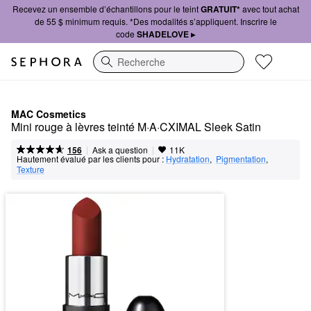
Recevez un ensemble d’échantillons pour le teint
GRATUIT*
avec tout achat
de 55 $ minimum requis. *Des modalités s’appliquent. Inscrire le
code
SHADELOVE ▸
Recherche
MAC Cosmetics
Mini rouge à lèvres teinté M·A·CXIMAL Sleek Satin
|
|
Ask a question
156
11K
Hautement évalué par les clients pour :
Hydratation
,  
Pigmentation
,  
Texture