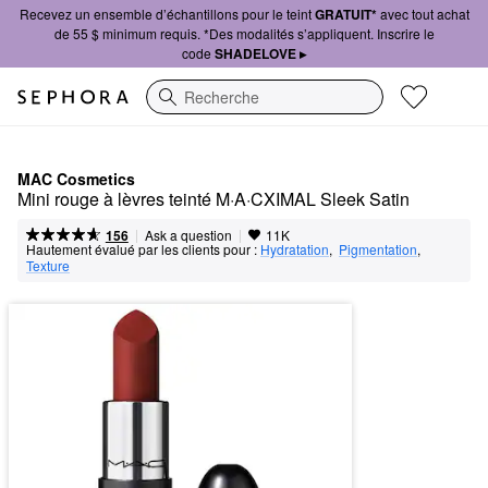
Recevez un ensemble d’échantillons pour le teint
GRATUIT*
avec tout achat
de 55 $ minimum requis. *Des modalités s’appliquent. Inscrire le
code
SHADELOVE ▸
Recherche
MAC Cosmetics
Mini rouge à lèvres teinté M·A·CXIMAL Sleek Satin
|
|
Ask a question
156
11K
Hautement évalué par les clients pour :
Hydratation
,  
Pigmentation
,  
Texture