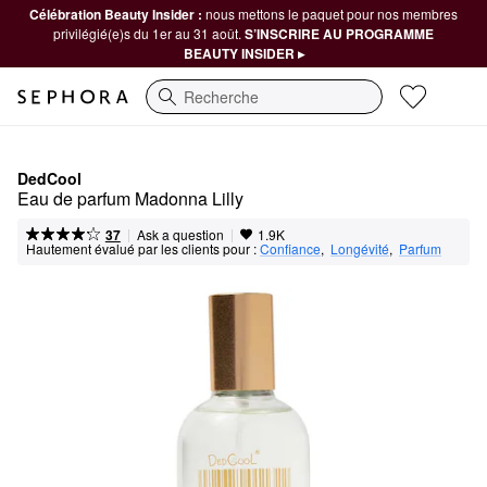
Célébration Beauty Insider :
nous mettons le paquet pour nos membres
privilégié(e)s du 1er au 31 août.
S’INSCRIRE AU PROGRAMME
BEAUTY INSIDER ▸
Recherche
DedCool
Eau de parfum Madonna Lilly
|
|
Ask a question
37
1.9K
Hautement évalué par les clients pour :
Confiance
,  
Longévité
,  
Parfum