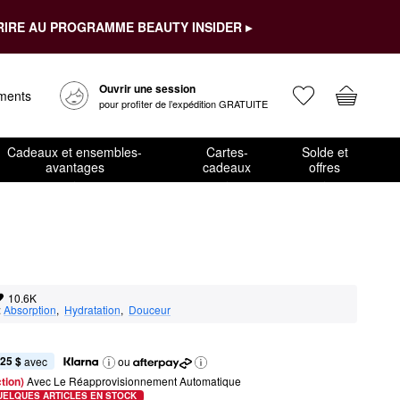
RIRE AU PROGRAMME BEAUTY INSIDER ▸
Ouvrir une session
ements
pour profiter de l’expédition GRATUITE
Cadeaux et ensembles-
Cartes-
Solde et
avantages
cadeaux
offres
10.6K
:
Absorption
,  
Hydratation
,  
Douceur
,25 $
 avec
ou
tion) 
Avec Le Réapprovisionnement Automatique
UELQUES ARTICLES EN STOCK