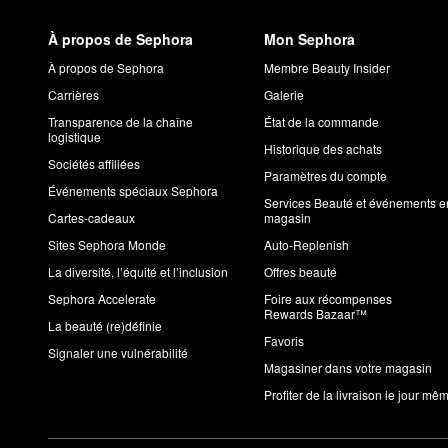
À propos de Sephora
Mon Sephora
À propos de Sephora
Membre Beauty Insider
Carrières
Galerie
Transparence de la chaîne
État de la commande
logistique
Historique des achats
Sociétés affiliées
Paramètres du compte
Événements spéciaux Sephora
Services Beauté et événements e
Cartes-cadeaux
magasin
Sites Sephora Monde
Auto-Replenish
La diversité, l’équité et l’inclusion
Offres beauté
Sephora Accelerate
Foire aux récompenses
Rewards Bazaar™
La beauté (re)définie
Favoris
Signaler une vulnérabilité
Magasiner dans votre magasin
Profiter de la livraison le jour mê