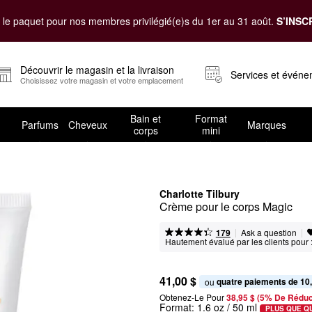
le paquet pour nos membres privilégié(e)s du 1er au 31 août.
S’INSC
Découvrir le magasin et la livraison
Services et évén
Choisissez votre magasin et votre emplacement
Bain et
Format
Parfums
Cheveux
Marques
corps
mini
Charlotte Tilbury
Crème pour le corps Magic
|
|
Ask a question
179
Hautement évalué par les clients pour 
41,00 $
quatre paiements de 10
ou 
Obtenez-Le Pour
38,95 $ (5% De Réduc
Format:
1.6 oz / 50 ml
PLUS QUE Q