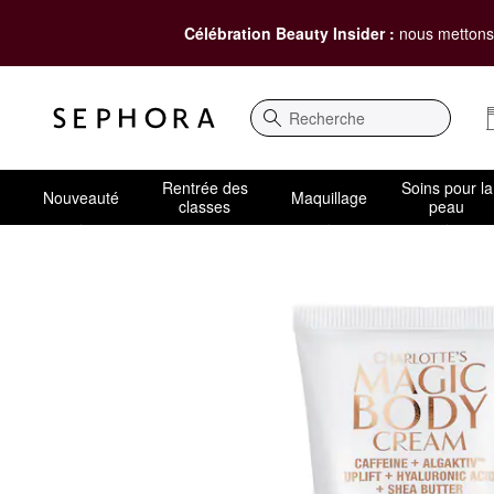
Célébration Beauty Insider :
nous mettons 
Recherche
Rentrée des
Soins pour la
Nouveauté
Maquillage
classes
peau