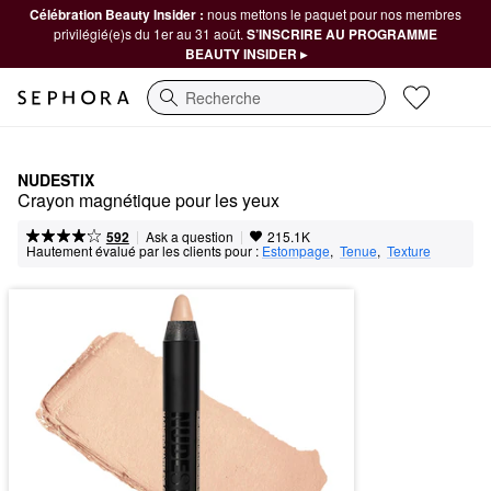
Célébration Beauty Insider :
nous mettons le paquet pour nos membres
privilégié(e)s du 1er au 31 août.
S’INSCRIRE AU PROGRAMME
BEAUTY INSIDER ▸
Recherche
NUDESTIX
Crayon magnétique pour les yeux
|
|
Ask a question
592
215.1K
Hautement évalué par les clients pour :
Estompage
,  
Tenue
,  
Texture