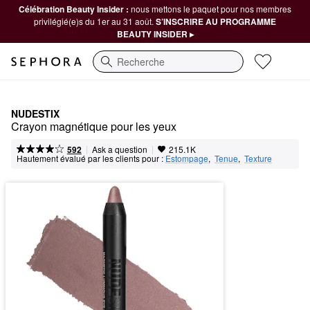
Célébration Beauty Insider :
nous mettons le paquet pour nos membres
privilégié(e)s du 1er au 31 août.
S’INSCRIRE AU PROGRAMME
BEAUTY INSIDER ▸
Recherche
NUDESTIX
Crayon magnétique pour les yeux
|
|
Ask a question
592
215.1K
Hautement évalué par les clients pour :
Estompage
,  
Tenue
,  
Texture