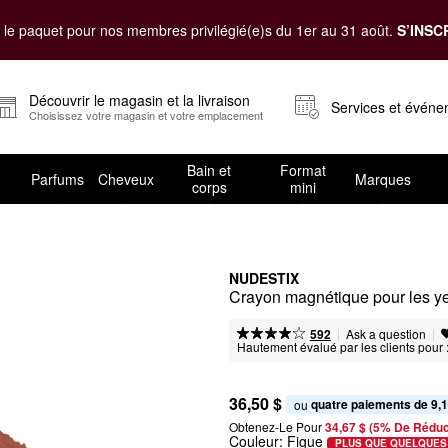
le paquet pour nos membres privilégié(e)s du 1er au 31 août.
S’INSC
Découvrir le magasin et la livraison
Services et évén
Choisissez votre magasin et votre emplacement
Bain et
Format
Parfums
Cheveux
Marques
corps
mini
NUDESTIX
Crayon magnétique pour les y
|
|
Ask a question
592
Hautement évalué par les clients pour 
36,50 $
quatre paiements de 9,1
ou 
Obtenez-Le Pour
34,67 $ (5% De Réduc
Couleur:
Figue
PLUS QUE QUELQUES