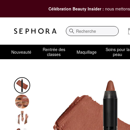
Célébration Beauty Insider :
nous mettons 
Recherche
Rentrée des
Soins pour la
Nouveauté
Maquillage
classes
peau