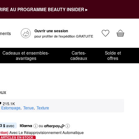
RIRE AU PROGRAMME BEAUTY INSIDER ▸
Ouvrir une session
ements
pour profiter de l’expédition GRATUITE
Cadeaux et ensembles-
Cartes-
Solde et
avantages
cadeaux
offres
eux
215.1K
:
Estompage
,  
Tenue
,  
Texture
3 $
 avec
ou
tion) 
Avec Le Réapprovisionnement Automatique
 ARTICLES EN STOCK