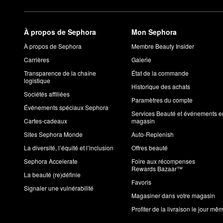
À propos de Sephora
Mon Sephora
À propos de Sephora
Membre Beauty Insider
Carrières
Galerie
Transparence de la chaîne
État de la commande
logistique
Historique des achats
Sociétés affiliées
Paramètres du compte
Événements spéciaux Sephora
Services Beauté et événements e
Cartes-cadeaux
magasin
Sites Sephora Monde
Auto-Replenish
La diversité, l’équité et l’inclusion
Offres beauté
Sephora Accelerate
Foire aux récompenses
Rewards Bazaar™
La beauté (re)définie
Favoris
Signaler une vulnérabilité
Magasiner dans votre magasin
Profiter de la livraison le jour mê