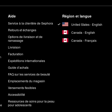
Aide
Région et langue
Service à la clientèle de Sephora
United States - English
Retours et échanges
Canada - English
Options de livraison et de
Canada - Français
ramassage
Livraison
Facturation
n
Expéditions internationales
Guide d’achats
FAQ sur les services de beauté
Emplacements du magasin
Versements flexibles
Accessibilité
Ressources de soins pour la peau
me
pour adolescents