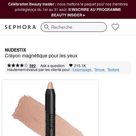
Célébration Beauty Insider :
nous mettons le paquet pour nos membres
privilégié(e)s du 1er au 31 août.
S’INSCRIRE AU PROGRAMME
BEAUTY INSIDER ▸
Recherche
NUDESTIX
Crayon magnétique pour les yeux
|
|
Ask a question
592
215.1K
Hautement évalué par les clients pour :
Estompage
,  
Tenue
,  
Texture