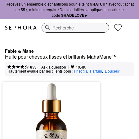
Recevez un ensemble d’échantillons pour le teint
GRATUIT*
avec tout achat
de 55 $ minimum requis. *Des modalités s’appliquent. Inscrire le
code
SHADELOVE ▸
Recherche
Fable & Mane
Huile pour cheveux lisses et brillants MahaMane™
|
|
Ask a question
853
40.4K
Hautement évalué par les clients pour :
Frisottis
,  
Parfum
,  
Douceur