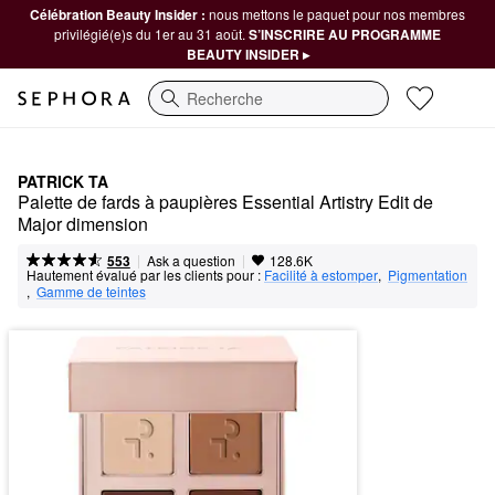
Célébration Beauty Insider :
nous mettons le paquet pour nos membres
privilégié(e)s du 1er au 31 août.
S’INSCRIRE AU PROGRAMME
BEAUTY INSIDER ▸
Recherche
PATRICK TA
Palette de fards à paupières Essential Artistry Edit de 
Major dimension
|
|
Ask a question
553
128.6K
Hautement évalué par les clients pour :
Facilité à estomper
,  
Pigmentation
,  
Gamme de teintes