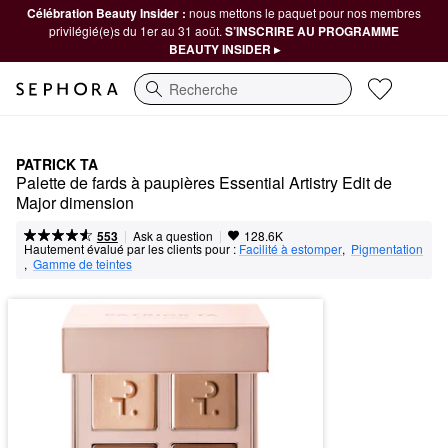
Célébration Beauty Insider :
nous mettons le paquet pour nos membres
privilégié(e)s du 1er au 31 août.
S’INSCRIRE AU PROGRAMME
BEAUTY INSIDER ▸
Recherche
PATRICK TA
Palette de fards à paupières Essential Artistry Edit de 
Major dimension
|
|
Ask a question
553
128.6K
Hautement évalué par les clients pour :
Facilité à estomper
,  
Pigmentation
,  
Gamme de teintes