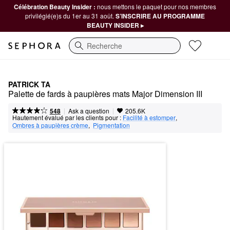
Célébration Beauty Insider :
nous mettons le paquet pour nos membres
privilégié(e)s du 1er au 31 août.
S’INSCRIRE AU PROGRAMME
BEAUTY INSIDER ▸
Recherche
PATRICK TA
Palette de fards à paupières mats Major Dimension III
|
|
Ask a question
548
205.6K
Hautement évalué par les clients pour :
Facilité à estomper
,  
Ombres à paupières crème
,  
Pigmentation