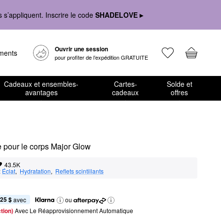
s’appliquent. Inscrire le code
SHADELOVE ▸
Ouvrir une session
ements
pour profiter de l’expédition GRATUITE
Cadeaux et ensembles-
Cartes-
Solde et
avantages
cadeaux
offres
e pour le corps Major Glow
43.5K
:
Éclat
,  
Hydratation
,  
Reflets scintillants
,25 $
 avec
ou
tion) 
Avec Le Réapprovisionnement Automatique