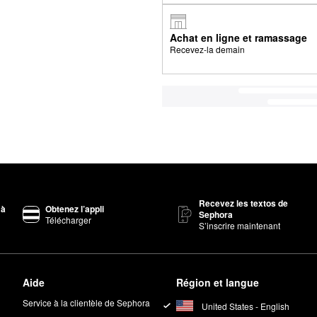
Achat en ligne et ramassage
Recevez-la demain
Recevez les textos de
 à
Obtenez l’appli
Sephora
Télécharger
S’inscrire maintenant
Aide
Région et langue
Service à la clientèle de Sephora
United States - English