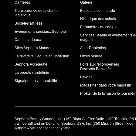
Carrières
Galerie
Transparence de la chaîne
État de la commande
logistique
Historique des achats
Sociétés affiliées
Paramètres du compte
Événements spéciaux Sephora
Services Beauté et événements e
Cartes-cadeaux
magasin
Sites Sephora Monde
Auto-Replenish
La diversité, l’équité et l’inclusion
Offres beauté
Sephora Accelerate
Foire aux récompenses
Rewards Bazaar™
La beauté (re)définie
Favoris
Signaler une vulnérabilité
Magasiner dans votre magasin
Profiter de la livraison le jour mê
Sephora Beauty Canada, Inc. (160 Bloor St. East Suite 1100 Toronto, ON 
own behalf and on behalf of Sephora USA, Inc. (350 Mission Street, Floo
withdraw your consent at any time.