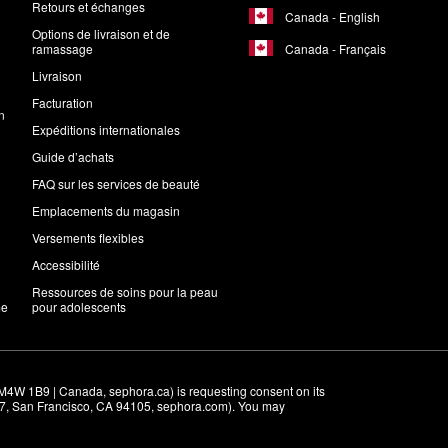
Retours et échanges
Canada - English
Options de livraison et de
Canada - Français
ramassage
Livraison
Facturation
n
Expéditions internationales
Guide d’achats
FAQ sur les services de beauté
Emplacements du magasin
Versements flexibles
Accessibilité
Ressources de soins pour la peau
me
pour adolescents
M4W 1B9 | Canada, sephora.ca) is requesting consent on its 
r 7, San Francisco, CA 94105, sephora.com). You may 