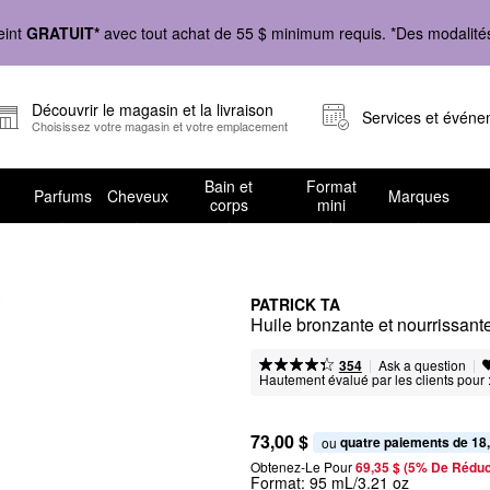
eint
GRATUIT*
avec tout achat de 55 $ minimum requis. *Des modalités 
Découvrir le magasin et la livraison
Services et évén
Choisissez votre magasin et votre emplacement
Bain et
Format
Parfums
Cheveux
Marques
corps
mini
PATRICK TA
Huile bronzante et nourrissant
|
|
Ask a question
354
Hautement évalué par les clients pour 
73,00 $
quatre paiements de 18
ou 
Obtenez-Le Pour
69,35 $ (5% De Réduc
Format:
95 mL/3.21 oz