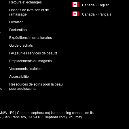
Retours et échanges
Canada - English
Options de livraison et de
Canada - Français
ramassage
Livraison
Facturation
n
Expéditions internationales
Guide d’achats
FAQ sur les services de beauté
Emplacements du magasin
Versements flexibles
Accessibilité
Ressources de soins pour la peau
me
pour adolescents
M4W 1B9 | Canada, sephora.ca) is requesting consent on its 
r 7, San Francisco, CA 94105, sephora.com). You may 