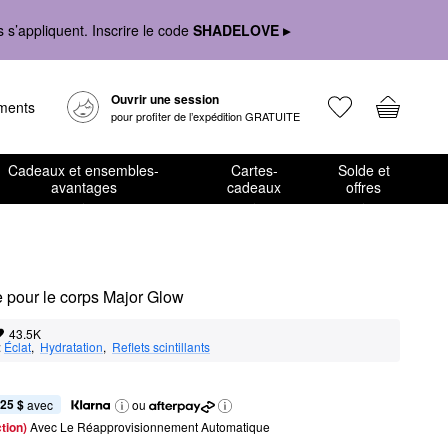
s’appliquent. Inscrire le code
SHADELOVE ▸
Ouvrir une session
ements
pour profiter de l’expédition GRATUITE
Cadeaux et ensembles-
Cartes-
Solde et
avantages
cadeaux
offres
e pour le corps Major Glow
43.5K
:
Éclat
,  
Hydratation
,  
Reflets scintillants
,25 $
 avec
ou
tion) 
Avec Le Réapprovisionnement Automatique