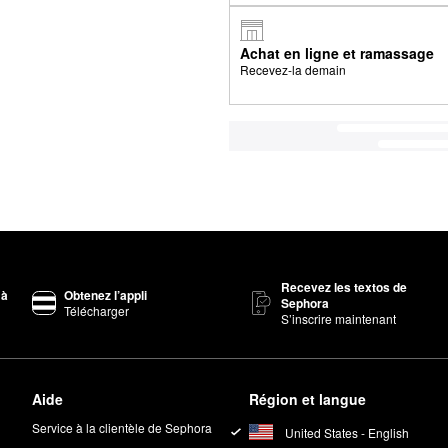
Achat en ligne et ramassage
Recevez-la demain
Recevez les textos de
 à
Obtenez l’appli
Sephora
Télécharger
S’inscrire maintenant
Aide
Région et langue
Service à la clientèle de Sephora
United States - English