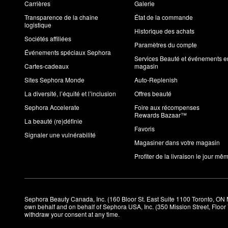
Carrières
Galerie
Transparence de la chaîne
État de la commande
logistique
Historique des achats
Sociétés affiliées
Paramètres du compte
Événements spéciaux Sephora
Services Beauté et événements e
Cartes-cadeaux
magasin
Sites Sephora Monde
Auto-Replenish
La diversité, l’équité et l’inclusion
Offres beauté
Sephora Accelerate
Foire aux récompenses
Rewards Bazaar™
La beauté (re)définie
Favoris
Signaler une vulnérabilité
Magasiner dans votre magasin
Profiter de la livraison le jour mê
Sephora Beauty Canada, Inc. (160 Bloor St. East Suite 1100 Toronto, ON 
own behalf and on behalf of Sephora USA, Inc. (350 Mission Street, Floo
withdraw your consent at any time.