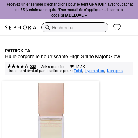
Recevez un ensemble d’échantillons pour le teint
GRATUIT*
avec tout achat
de 55 $ minimum requis. *Des modalités s’appliquent. Inscrire le
code
SHADELOVE ▸
Recherche
PATRICK TA
Huile corporelle nourrissante High Shine Major Glow
|
|
Ask a question
232
18.3K
Hautement évalué par les clients pour :
Éclat
,  
Hydratation
,  
Non-gras