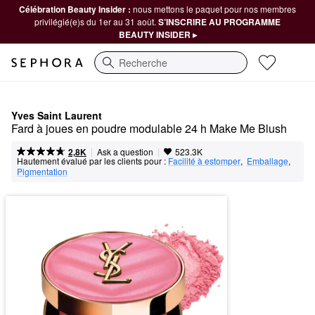
Célébration Beauty Insider :
nous mettons le paquet pour nos membres
privilégié(e)s du 1er au 31 août.
S’INSCRIRE AU PROGRAMME
BEAUTY INSIDER ▸
Recherche
Yves Saint Laurent
Fard à joues en poudre modulable 24 h Make Me Blush
|
|
Ask a question
2,8K
523.3K
Hautement évalué par les clients pour :
Facilité à estomper
,  
Emballage
,  
Pigmentation