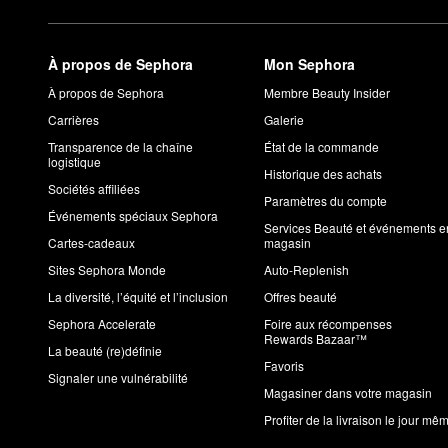
À propos de Sephora
Mon Sephora
À propos de Sephora
Membre Beauty Insider
Carrières
Galerie
Transparence de la chaîne
État de la commande
logistique
Historique des achats
Sociétés affiliées
Paramètres du compte
Événements spéciaux Sephora
Services Beauté et événements e
Cartes-cadeaux
magasin
Sites Sephora Monde
Auto-Replenish
La diversité, l’équité et l’inclusion
Offres beauté
Sephora Accelerate
Foire aux récompenses
Rewards Bazaar™
La beauté (re)définie
Favoris
Signaler une vulnérabilité
Magasiner dans votre magasin
Profiter de la livraison le jour mê