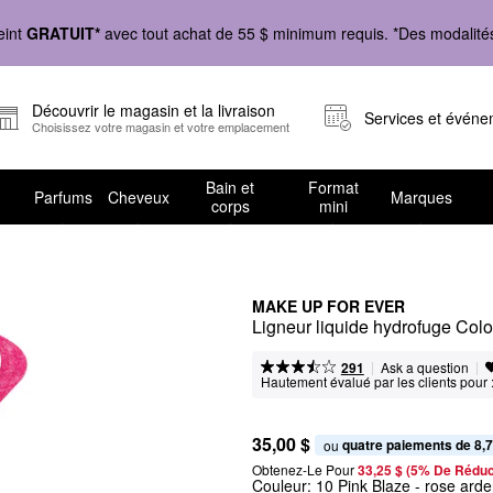
eint
GRATUIT*
avec tout achat de 55 $ minimum requis. *Des modalités 
Découvrir le magasin et la livraison
Services et évén
Choisissez votre magasin et votre emplacement
Bain et
Format
Parfums
Cheveux
Marques
corps
mini
MAKE UP FOR EVER
Ligneur liquide hydrofuge Col
|
|
Ask a question
291
Hautement évalué par les clients pour 
35,00 $
quatre paiements de 8,7
ou 
Obtenez-Le Pour
33,25 $ (5% De Réduc
Couleur:
10 Pink Blaze
- rose arde