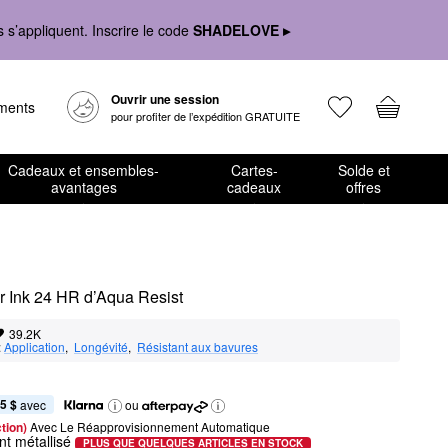
s’appliquent. Inscrire le code
SHADELOVE ▸
Ouvrir une session
ements
pour profiter de l’expédition GRATUITE
Cadeaux et ensembles-
Cartes-
Solde et
avantages
cadeaux
offres
or Ink 24 HR d’Aqua Resist
39.2K
:
Application
,  
Longévité
,  
Résistant aux bavures
5 $
 avec
ou
tion) 
Avec Le Réapprovisionnement Automatique
nt métallisé
PLUS QUE QUELQUES ARTICLES EN STOCK