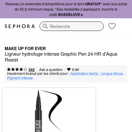
Recevez un ensemble d’échantillons pour le teint
GRATUIT*
avec tout achat
de 55 $ minimum requis. *Des modalités s’appliquent. Inscrire le
code
SHADELOVE ▸
Recherche
MAKE UP FOR EVER
Ligneur hydrofuge intense Graphic Pen 24 HR d’Aqua 
Resist
|
|
Ask a question
342
9.9K
Hautement évalué par les clients pour :
Application facile
,  
Longue tenue
,  
Pigment intense