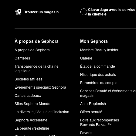
Clavardage avec le service
Trouver un magasin
la clientèle
À propos de Sephora
Mon Sephora
À propos de Sephora
Membre Beauty Insider
Carrières
Galerie
Transparence de la chaîne
État de la commande
logistique
Historique des achats
Sociétés affiliées
Paramètres du compte
Événements spéciaux Sephora
Services Beauté et événements e
Cartes-cadeaux
magasin
Sites Sephora Monde
Auto-Replenish
La diversité, l’équité et l’inclusion
Offres beauté
Sephora Accelerate
Foire aux récompenses
Rewards Bazaar™
La beauté (re)définie
Favoris