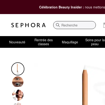
Célébration Beauty Insider :
nous mettons 
Recherche
Rentrée des
Soins pour la
Nouveauté
Maquillage
classes
peau