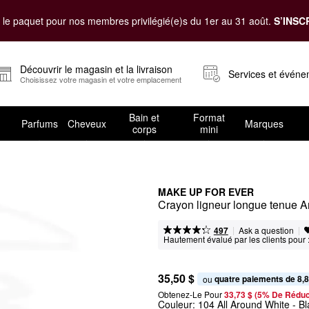
le paquet pour nos membres privilégié(e)s du 1er au 31 août.
S’INSC
Découvrir le magasin et la livraison
Services et évén
Choisissez votre magasin et votre emplacement
Bain et
Format
Parfums
Cheveux
Marques
corps
mini
MAKE UP FOR EVER
Crayon ligneur longue tenue Ar
|
|
Ask a question
497
Hautement évalué par les clients pour 
35,50 $
quatre paiements de 8,8
ou 
Obtenez-Le Pour
33,73 $ (5% De Réduc
Couleur:
104 All Around White
- Bl