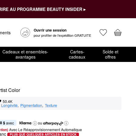
RIRE AU PROGRAMME BEAUTY INSIDER ▸
Ouvrir une session
ements
pour profiter de l’expédition GRATUITE
Cadeaux et ensembles-
Cartes-
Solde et
avantages
cadeaux
offres
tist Color
50.4K
:
Longévité
,  
Pigmentation
,  
Texture
8 $
 avec
ou
tion) 
Avec Le Réapprovisionnement Automatique
anc
PLUS QUE QUELQUES ARTICLES EN STOCK