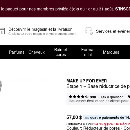
le paquet pour nos membres privilégié(e)s du 1er au 31 août.
S’INSC
Découvrir le magasin et la livraison
Services et évén
Choisissez votre magasin et votre emplacement
Bain et
Format
Parfums
Cheveux
Marques
corps
mini
MAKE UP FOR EVER
Étape 1 – Base réductrice de 
|
|
Ask a question
390
Hautement évalué par les clients pour 
57,00 $
quatre paiements de 14
ou 
Obtenez-Le Pour
54,15 $ (5% De Réduc
Couleur:
Réducteur de pores
- Con