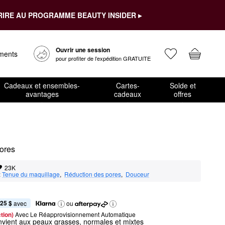
RIRE AU PROGRAMME BEAUTY INSIDER ▸
Ouvrir une session
ements
pour profiter de l’expédition GRATUITE
Cadeaux et ensembles-
Cartes-
Solde et
avantages
cadeaux
offres
pores
23K
:
Tenue du maquillage
,  
Réduction des pores
,  
Douceur
,25 $
 avec
ou
tion) 
Avec Le Réapprovisionnement Automatique
vient aux peaux grasses, normales et mixtes