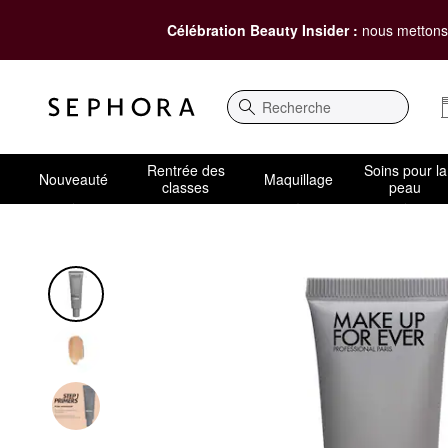
Célébration Beauty Insider :
nous mettons 
Recherche
Rentrée des
Soins pour la
Nouveauté
Maquillage
classes
peau