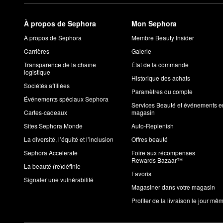
À propos de Sephora
Mon Sephora
À propos de Sephora
Membre Beauty Insider
Carrières
Galerie
Transparence de la chaîne
État de la commande
logistique
Historique des achats
Sociétés affiliées
Paramètres du compte
Événements spéciaux Sephora
Services Beauté et événements e
Cartes-cadeaux
magasin
Sites Sephora Monde
Auto-Replenish
La diversité, l’équité et l’inclusion
Offres beauté
Sephora Accelerate
Foire aux récompenses
Rewards Bazaar™
La beauté (re)définie
Favoris
Signaler une vulnérabilité
Magasiner dans votre magasin
Profiter de la livraison le jour mê