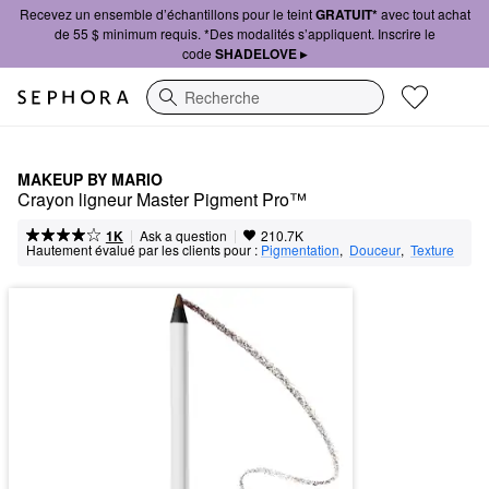
Recevez un ensemble d’échantillons pour le teint
GRATUIT*
avec tout achat
de 55 $ minimum requis. *Des modalités s’appliquent. Inscrire le
code
SHADELOVE ▸
Recherche
MAKEUP BY MARIO
Crayon ligneur Master Pigment Pro™
|
|
Ask a question
1K
210.7K
Hautement évalué par les clients pour :
Pigmentation
,  
Douceur
,  
Texture