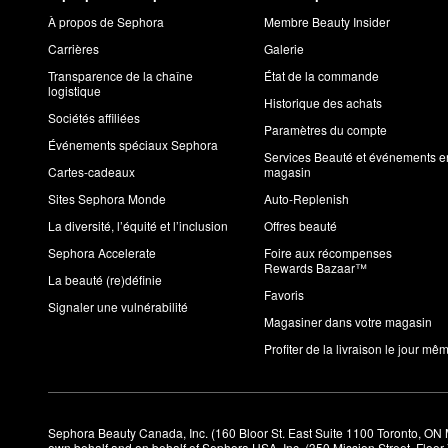
À propos de Sephora
Membre Beauty Insider
Carrières
Galerie
Transparence de la chaîne
État de la commande
logistique
Historique des achats
Sociétés affiliées
Paramètres du compte
Événements spéciaux Sephora
Services Beauté et événements e
Cartes-cadeaux
magasin
Sites Sephora Monde
Auto-Replenish
La diversité, l’équité et l’inclusion
Offres beauté
Sephora Accelerate
Foire aux récompenses
Rewards Bazaar™
La beauté (re)définie
Favoris
Signaler une vulnérabilité
Magasiner dans votre magasin
Profiter de la livraison le jour mê
Sephora Beauty Canada, Inc. (160 Bloor St. East Suite 1100 Toronto, ON 
own behalf and on behalf of Sephora USA, Inc. (350 Mission Street, Floo