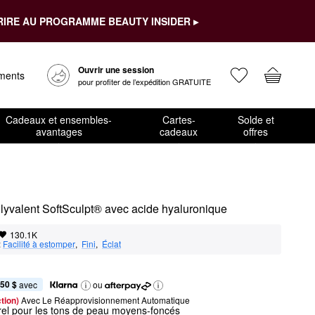
RIRE AU PROGRAMME BEAUTY INSIDER ▸
Ouvrir une session
ements
pour profiter de l’expédition GRATUITE
Cadeaux et ensembles-
Cartes-
Solde et
avantages
cadeaux
offres
olyvalent SoftSculpt® avec acide hyaluronique
130.1K
:
Facilité à estomper
,  
Fini
,  
Éclat
,50 $
 avec
ou
tion) 
Avec Le Réapprovisionnement Automatique
urel pour les tons de peau moyens-foncés