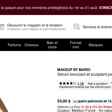
le paquet pour nos membres privilégié(e)s du 1er au 31 août.
S’INSC
Découvrir le magasin et la livraison
Services et évén
Choisissez votre magasin et votre emplacement
Bain et
Format
Parfums
Cheveux
Marques
corps
mini
MAKEUP BY MARIO
Sérum bronzant et sculptant p
|
|
Ask a question
1,1K
Hautement évalué par les clients pour 
54,00 $
quatre paiements de 13
ou 
Obtenez-Le Pour
51,30 $ (5% De Réduc
Couleur:
Médium Foncé
- fini nat