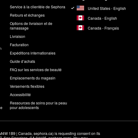
Service à la clientèle de Sephora
United States - English
Retours et échanges
Canada - English
Options de livraison et de
Canada - Français
ramassage
Livraison
Facturation
n
Expéditions internationales
Guide d’achats
FAQ sur les services de beauté
Emplacements du magasin
Versements flexibles
Accessibilité
Ressources de soins pour la peau
me
pour adolescents
M4W 1B9 | Canada, sephora.ca) is requesting consent on its 
r 7, San Francisco, CA 94105, sephora.com). You may 