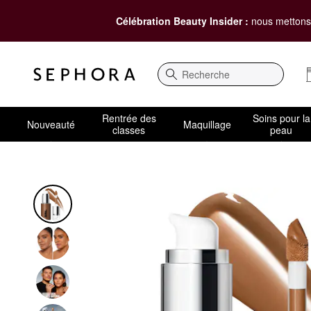
Célébration Beauty Insider :
nous mettons 
Recherche
Rentrée des
Soins pour la
Nouveauté
Maquillage
classes
peau