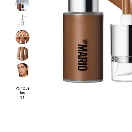
Voir tous
les
11