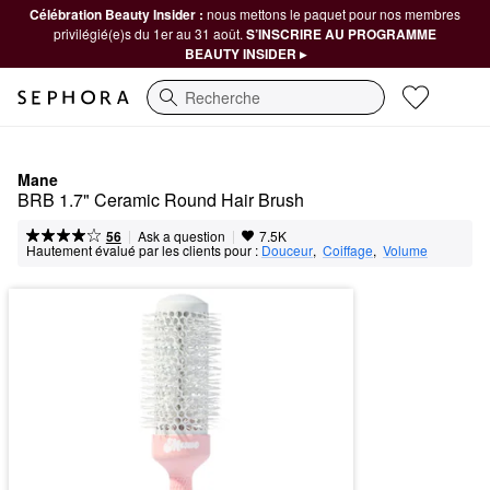
Célébration Beauty Insider :
nous mettons le paquet pour nos membres
privilégié(e)s du 1er au 31 août.
S’INSCRIRE AU PROGRAMME
BEAUTY INSIDER ▸
Recherche
Mane
BRB 1.7" Ceramic Round Hair Brush
|
|
Ask a question
56
7.5K
Hautement évalué par les clients pour :
Douceur
,  
Coiffage
,  
Volume