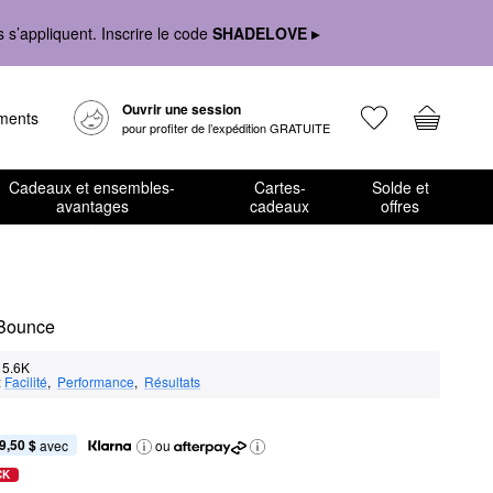
s’appliquent. Inscrire le code
SHADELOVE ▸
Ouvrir une session
ements
pour profiter de l’expédition GRATUITE
Cadeaux et ensembles-
Cartes-
Solde et
avantages
cadeaux
offres
s Bounce
5.6K
:
Facilité
,  
Performance
,  
Résultats
9,50 $
 avec
ou
CK