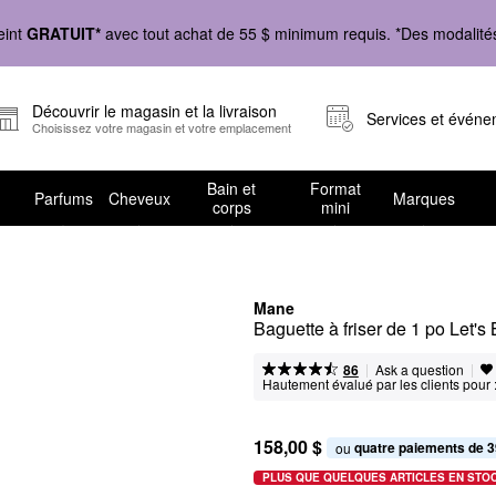
eint
GRATUIT*
avec tout achat de 55 $ minimum requis. *Des modalités 
Découvrir le magasin et la livraison
Services et évén
Choisissez votre magasin et votre emplacement
Bain et
Format
Parfums
Cheveux
Marques
corps
mini
Mane
Baguette à friser de 1 po Let'
|
|
Ask a question
86
Hautement évalué par les clients pour 
158,00 $
quatre paiements de 3
ou 
PLUS QUE QUELQUES ARTICLES EN STO