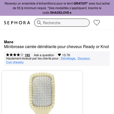
Recevez un ensemble d’échantillons pour le teint
GRATUIT*
avec tout achat
de 55 $ minimum requis. *Des modalités s’appliquent. Inscrire le
code
SHADELOVE ▸
Recherche
Mane
Minibrosse carrée démêlante pour cheveux Ready or Knot
|
|
Ask a question
192
13.7K
Hautement évalué par les clients pour :
Démêlage
,  
Douceur
,  
Cuir chevelu