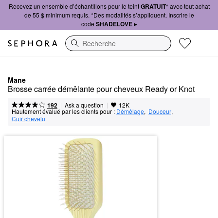
Recevez un ensemble d’échantillons pour le teint
GRATUIT*
avec tout achat
de 55 $ minimum requis. *Des modalités s’appliquent. Inscrire le
code
SHADELOVE ▸
Recherche
Mane
Brosse carrée démêlante pour cheveux Ready or Knot
|
|
Ask a question
192
12K
Hautement évalué par les clients pour :
Démêlage
,  
Douceur
,  
Cuir chevelu