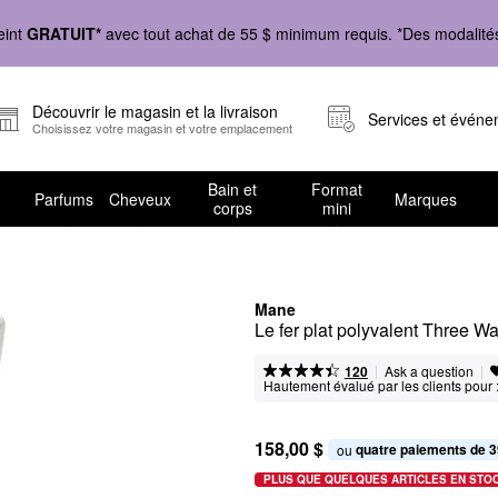
eint
GRATUIT*
avec tout achat de 55 $ minimum requis. *Des modalités 
Découvrir le magasin et la livraison
Services et évén
Choisissez votre magasin et votre emplacement
Bain et
Format
Parfums
Cheveux
Marques
corps
mini
Mane
Le fer plat polyvalent Three W
|
|
Ask a question
120
Hautement évalué par les clients pour 
158,00 $
quatre paiements de 3
ou 
PLUS QUE QUELQUES ARTICLES EN STO