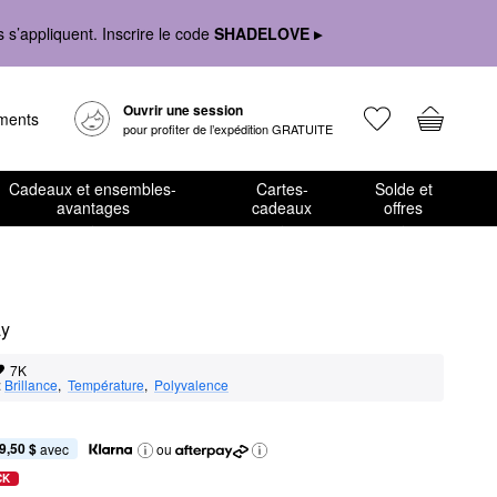
s’appliquent. Inscrire le code
SHADELOVE ▸
Ouvrir une session
ements
pour profiter de l’expédition GRATUITE
Cadeaux et ensembles-
Cartes-
Solde et
avantages
cadeaux
offres
ay
7K
:
Brillance
,  
Température
,  
Polyvalence
9,50 $
 avec
ou
CK