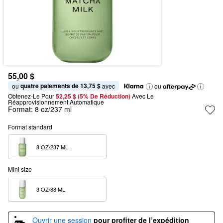
55,00 $
quatre paiements de 13,75 $
ou 
 avec
ou
Obtenez-Le Pour
52,25 $ (5% De Réduction) 
Avec Le 
Réapprovisionnement Automatique
Format:
8 oz/237 ml
Format standard
8 OZ/237 ML  
Mini size
3 OZ/88 ML  
Ouvrir une session
pour profiter de l’expédition 