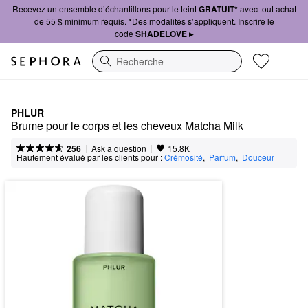
Recevez un ensemble d’échantillons pour le teint
GRATUIT*
avec tout achat
de 55 $ minimum requis. *Des modalités s’appliquent. Inscrire le
code
SHADELOVE ▸
Recherche
PHLUR
Brume pour le corps et les cheveux Matcha Milk
|
|
Ask a question
256
15.8K
Hautement évalué par les clients pour :
Crémosité
,  
Parfum
,  
Douceur