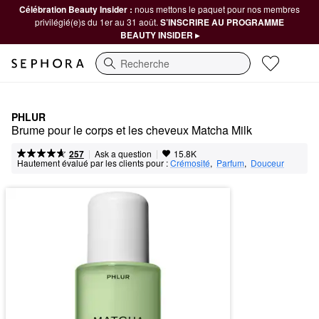
Célébration Beauty Insider :
nous mettons le paquet pour nos membres
privilégié(e)s du 1er au 31 août.
S’INSCRIRE AU PROGRAMME
BEAUTY INSIDER ▸
Recherche
PHLUR
Brume pour le corps et les cheveux Matcha Milk
|
|
Ask a question
257
15.8K
Hautement évalué par les clients pour :
Crémosité
,  
Parfum
,  
Douceur