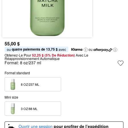
55,00 $
quatre paiements de 13,75 $
ou 
 avec
ou
Obtenez-Le Pour
52,25 $ (5% De Réduction) 
Avec Le 
Réapprovisionnement Automatique
Format:
8 oz/237 ml
Format standard
8 OZ/237 ML  
Mini size
3 OZ/88 ML  
Ouvrir une session
pour profiter de l’expédition 