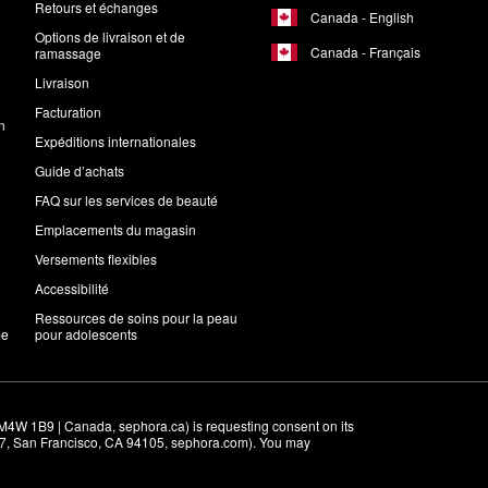
Retours et échanges
Canada - English
Options de livraison et de
Canada - Français
ramassage
Livraison
Facturation
n
Expéditions internationales
Guide d’achats
FAQ sur les services de beauté
Emplacements du magasin
Versements flexibles
Accessibilité
Ressources de soins pour la peau
me
pour adolescents
M4W 1B9 | Canada, sephora.ca) is requesting consent on its 
r 7, San Francisco, CA 94105, sephora.com). You may 