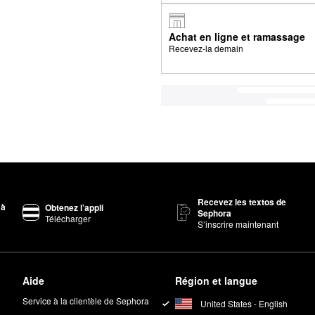
Achat en ligne et ramassage
Recevez-la demain
Recevez les textos de
 à
Obtenez l’appli
Sephora
Télécharger
S’inscrire maintenant
Aide
Région et langue
Service à la clientèle de Sephora
United States - English