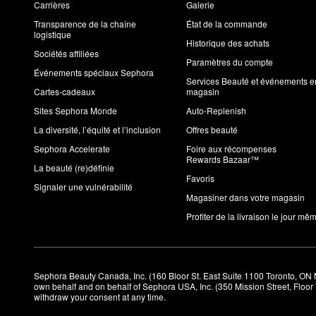
Carrières
Galerie
Transparence de la chaîne
État de la commande
logistique
Historique des achats
Sociétés affiliées
Paramètres du compte
Événements spéciaux Sephora
Services Beauté et événements e
Cartes-cadeaux
magasin
Sites Sephora Monde
Auto-Replenish
La diversité, l’équité et l’inclusion
Offres beauté
Sephora Accelerate
Foire aux récompenses
Rewards Bazaar™
La beauté (re)définie
Favoris
Signaler une vulnérabilité
Magasiner dans votre magasin
Profiter de la livraison le jour mê
Sephora Beauty Canada, Inc. (160 Bloor St. East Suite 1100 Toronto, ON 
own behalf and on behalf of Sephora USA, Inc. (350 Mission Street, Floo
withdraw your consent at any time.