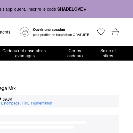
s’appliquent. Inscrire le code
SHADELOVE ▸
Ouvrir une session
ements
pour profiter de l’expédition GRATUITE
Cadeaux et ensembles-
Cartes-
Solde et
avantages
cadeaux
offres
Mega Mix
69.3K
:
Estompage
,  
Fini
,  
Pigmentation