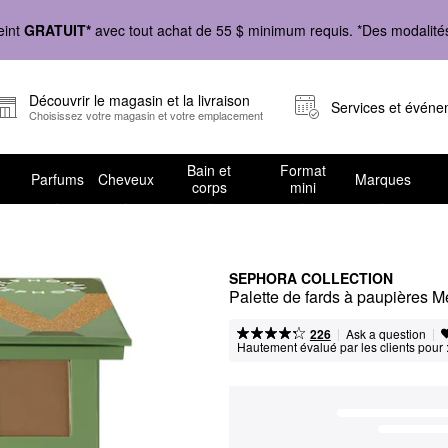
eint
GRATUIT*
avec tout achat de 55 $ minimum requis. *Des modalités 
Découvrir le magasin et la livraison
Services et évén
Choisissez votre magasin et votre emplacement
Bain et
Format
Parfums
Cheveux
Marques
corps
mini
SEPHORA COLLECTION
Palette de fards à paupières 
|
|
Ask a question
226
Hautement évalué par les clients pour 