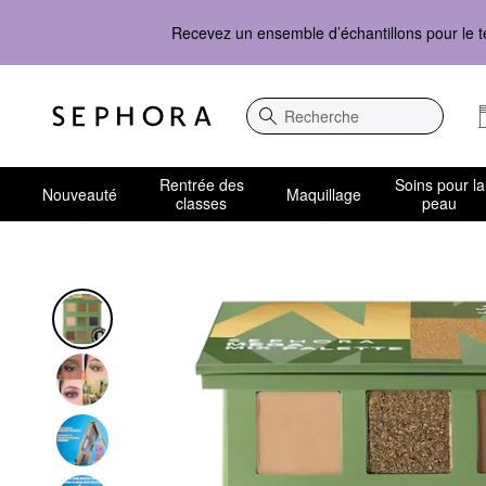
Recevez un ensemble d’échantillons pour le t
Recherche
Rentrée des
Soins pour la
Nouveauté
Maquillage
classes
peau