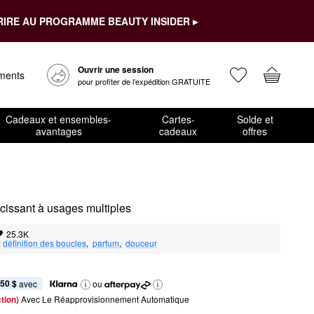
RIRE AU PROGRAMME BEAUTY INSIDER ▸
Ouvrir une session
ements
pour profiter de l’expédition GRATUITE
Cadeaux et ensembles-
Cartes-
Solde et
avantages
cadeaux
offres
cissant à usages multiples
25.3K
:
définition des boucles
,  
parfum
,  
douceur
,50 $
 avec
ou
tion) 
Avec Le Réapprovisionnement Automatique