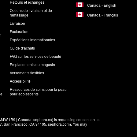
Retours et échanges
Canada - English
Options de livraison et de
Canada - Français
ramassage
Livraison
Facturation
n
Expéditions internationales
Guide d’achats
FAQ sur les services de beauté
Emplacements du magasin
Versements flexibles
Accessibilité
Ressources de soins pour la peau
me
pour adolescents
M4W 1B9 | Canada, sephora.ca) is requesting consent on its 
r 7, San Francisco, CA 94105, sephora.com). You may 