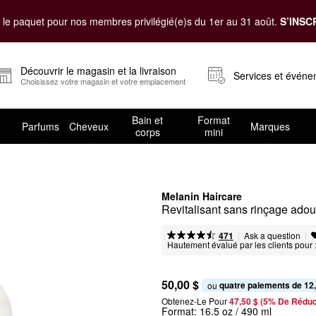
le paquet pour nos membres privilégié(e)s du 1er au 31 août.
S’INSC
Découvrir le magasin et la livraison
Services et évén
Choisissez votre magasin et votre emplacement
Bain et
Format
Parfums
Cheveux
Marques
corps
mini
Melanin Haircare
Revitalisant sans rinçage adou
|
|
Ask a question
471
Hautement évalué par les clients pour 
50,00 $
quatre paiements de 12
ou 
Obtenez-Le Pour
47,50 $ (5% De Réduc
Format:
16.5 oz / 490 ml