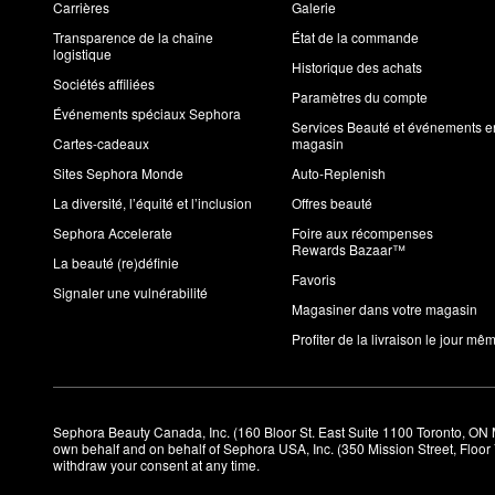
Carrières
Galerie
Transparence de la chaîne
État de la commande
logistique
Historique des achats
Sociétés affiliées
Paramètres du compte
Événements spéciaux Sephora
Services Beauté et événements e
Cartes-cadeaux
magasin
Sites Sephora Monde
Auto-Replenish
La diversité, l’équité et l’inclusion
Offres beauté
Sephora Accelerate
Foire aux récompenses
Rewards Bazaar™
La beauté (re)définie
Favoris
Signaler une vulnérabilité
Magasiner dans votre magasin
Profiter de la livraison le jour mê
Sephora Beauty Canada, Inc. (160 Bloor St. East Suite 1100 Toronto, ON 
own behalf and on behalf of Sephora USA, Inc. (350 Mission Street, Floo
withdraw your consent at any time.