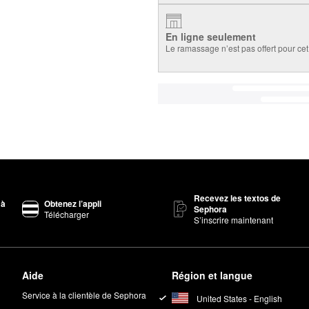
En ligne seulement
Le ramassage n’est pas offert pour cet 
Recevez les textos de
 à
Obtenez l’appli
Sephora
Télécharger
S’inscrire maintenant
Aide
Région et langue
Service à la clientèle de Sephora
United States - English