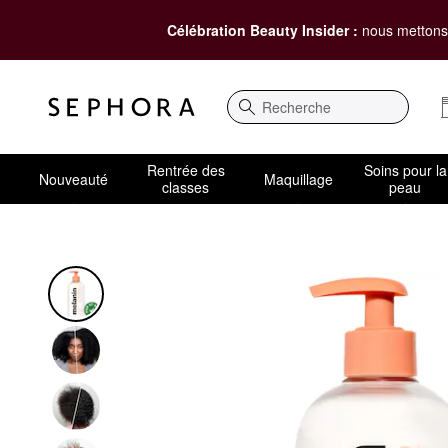
Célébration Beauty Insider :
nous mettons 
Recherche
Rentrée des
Soins pour la
Nouveauté
Maquillage
classes
peau