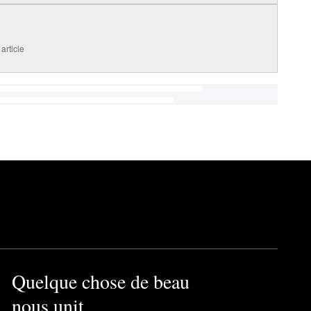
article
Quelque chose de beau
nous unit