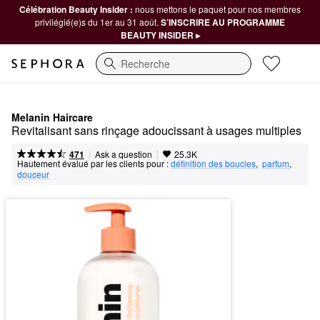
Célébration Beauty Insider :
nous mettons le paquet pour nos membres
privilégié(e)s du 1er au 31 août.
S’INSCRIRE AU PROGRAMME
BEAUTY INSIDER ▸
Recherche
Melanin Haircare
Revitalisant sans rinçage adoucissant à usages multiples
|
|
Ask a question
471
25.3K
Hautement évalué par les clients pour :
définition des boucles
,  
parfum
,  
douceur