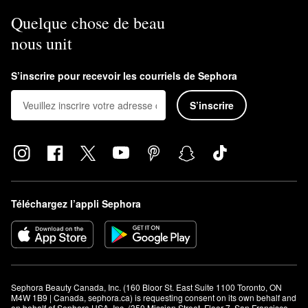
Quelque chose de beau
nous unit
S’inscrire pour recevoir les courriels de Sephora
S’inscrire
Téléchargez l’appli Sephora
Sephora Beauty Canada, Inc. (160 Bloor St. East Suite 1100 Toronto, ON 
M4W 1B9 | Canada, sephora.ca) is requesting consent on its own behalf and 
on behalf of Sephora USA, Inc. (350 Mission Street, Floor 7, San Francisco, 