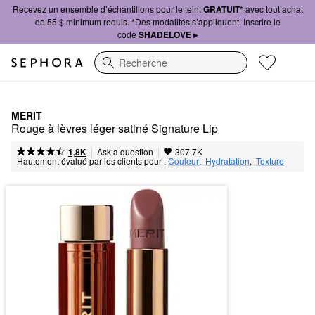
Recevez un ensemble d’échantillons pour le teint
GRATUIT*
avec tout achat
de 55 $ minimum requis. *Des modalités s’appliquent. Inscrire le
code
SHADELOVE ▸
Recherche
MERIT
Rouge à lèvres léger satiné Signature Lip
|
|
Ask a question
1,8K
307.7K
Hautement évalué par les clients pour :
Couleur
,  
Hydratation
,  
Texture